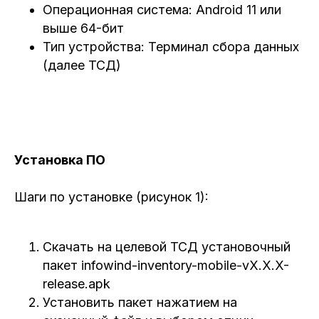
В режиме инвентаризации автоматически
включается RFID сканер, и все
отсканированные метки которые
присутствуют в списке активов отмечаются
галочками.
Если сканер RFID не работает можно нажать
и подержать кнопку "Отсканировать RFID", и
выйдет окно где можно ввести RFID актива
вручную.
Внизу имеется кнопка "Остановить
инвентаризацию" с помощью которой можно
прервать процесс.
Если все активы обнаружены кнопка
"Остановить инвентаризацию" меняется на