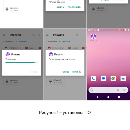
Операционная система: Android 11 или
выше 64-бит
Тип устройства: Терминал сбора данных
(далее ТСД)
Установка ПО
Шаги по установке (рисунок 1):
Скачать на целевой ТСД установочный
пакет infowind-inventory-mobile-vX.X.X-
release.apk
Установить пакет нажатием на