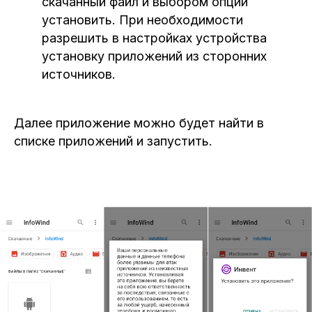
"Завершить инвентаризацию" и
инвентаризация считается успешной.
Инструкция по установке ПО «IW Inventory
Mobile»
Требования к аппаратному и
программному обеспечению
Процессор: 2 ядра (arm64) (от 2,2ГГц)
Память: 2 ГБ RAM
Свободное место: 1 ГБ